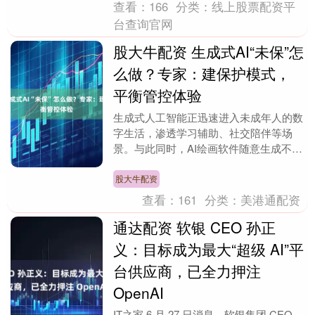
查看：
166
分类：
线上股票配资平
台查询官网
股大牛配资 生成式AI“未保”怎
么做？专家：建保护模式，
平衡管控体验
生成式人工智能正迅速进入未成年人的数
字生活，渗透学习辅助、社交陪伴等场
景。与此同时，AI绘画软件随意生成不良
图像，陪伴型聊天机器人变成“早熟导
师”，智能问答工具....
股大牛配资
查看：
161
分类：
美港通配资
通达配资 软银 CEO 孙正
义：目标成为最大“超级 AI”平
台供应商，已全力押注
OpenAI
IT之家 6 月 27 日消息，软银集团 CEO