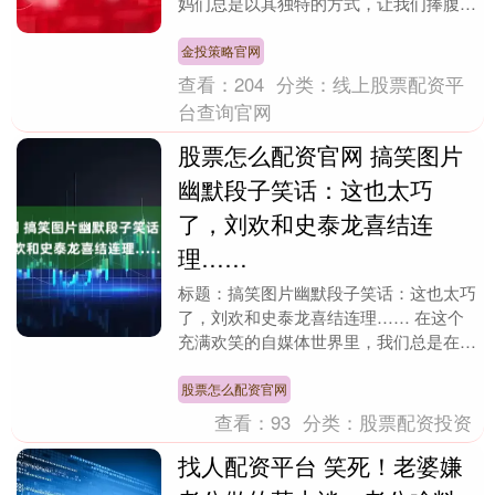
妈们总是以其独特的方式，让我们捧腹大
笑。今天，就让我们来欣赏一下这位超市
大妈的最新力作....
金投策略官网
查看：
204
分类：
线上股票配资平
台查询官网
股票怎么配资官网 搞笑图片
幽默段子笑话：这也太巧
了，刘欢和史泰龙喜结连
理……
标题：搞笑图片幽默段子笑话：这也太巧
了，刘欢和史泰龙喜结连理…… 在这个
充满欢笑的自媒体世界里，我们总是在寻
找那些能够让人捧腹大笑的瞬间。今天，
我要为大家分享一....
股票怎么配资官网
查看：
93
分类：
股票配资投资
找人配资平台 笑死！老婆嫌