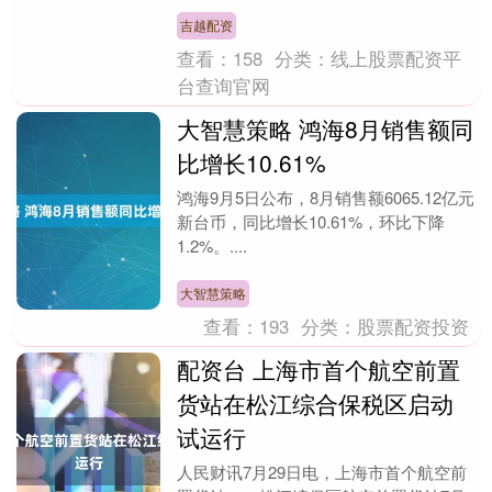
术与产品交易会的有关情况。 《每日经
济新闻》记者在....
吉越配资
查看：
158
分类：
线上股票配资平
台查询官网
大智慧策略 鸿海8月销售额同
比增长10.61%
鸿海9月5日公布，8月销售额6065.12亿元
新台币，同比增长10.61%，环比下降
1.2%。....
大智慧策略
查看：
193
分类：
股票配资投资
配资台 上海市首个航空前置
货站在松江综合保税区启动
试运行
人民财讯7月29日电，上海市首个航空前