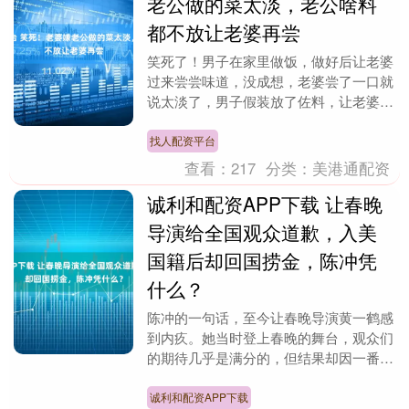
老公做的菜太淡，老公啥料
都不放让老婆再尝
笑死了！男子在家里做饭，做好后让老婆
过来尝尝味道，没成想，老婆尝了一口就
说太淡了，男子假装放了佐料，让老婆再
尝一下，结果这一次味道正合适。网友：
这个就叫做解释权....
找人配资平台
查看：
217
分类：
美港通配资
诚利和配资APP下载 让春晚
导演给全国观众道歉，入美
国籍后却回国捞金，陈冲凭
什么？
陈冲的一句话，至今让春晚导演黄一鹤感
到内疚。她当时登上春晚的舞台，观众们
的期待几乎是满分的，但结果却因一番言
辞，让她陷入了舆论的漩涡。更让人痛心
的是，陈冲也因此....
诚利和配资APP下载