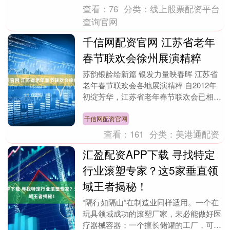
查看：
76
分类：
线上股票配资平台
查询官网
千信网配资官网 江苏省老年
春节联欢会徐州展演精粹
苏韵银龄绘新篇 银发力量映春晖 江苏省
老年春节联欢会各地展演精粹 自2012年
初绽芳华，江苏省老年春节联欢会已相伴
江苏银发群体走过十余载鎏金岁月。十余
载时光沉淀....
千信网配资官网
查看：
161
分类：
美港通配资
汇盈配资APP下载 寻找特定
行业滚塑专家？这5家垂直领
域王者揭秘！
“隔行如隔山”在制造业同样适用。一个在
玩具领域成功的滚塑厂家，未必能做好医
疗器械容器；一个擅长储罐的工厂，可能