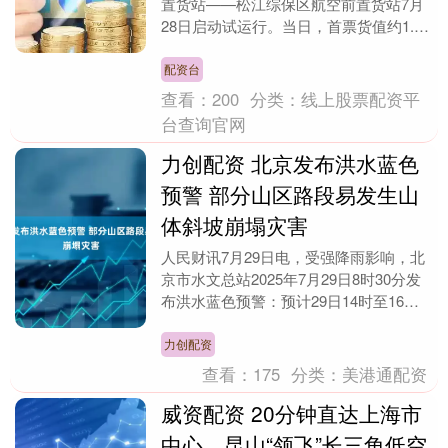
置货站——松江综保区航空前置货站7月
28日启动试运行。当日，首票货值约1.6
万美元、总重量1.4吨的跨境电商货物完
成验放手....
配资台
查看：
200
分类：
线上股票配资平
台查询官网
力创配资 北京发布洪水蓝色
预警 部分山区路段易发生山
体斜坡崩塌灾害
人民财讯7月29日电，受强降雨影响，北
京市水文总站2025年7月29日8时30分发
布洪水蓝色预警：预计29日14时至16
时，北运河流域将出现蓝色预警标准洪
水，现....
力创配资
查看：
175
分类：
美港通配资
威资配资 20分钟直达上海市
中心，昆山“领飞”长三角低空