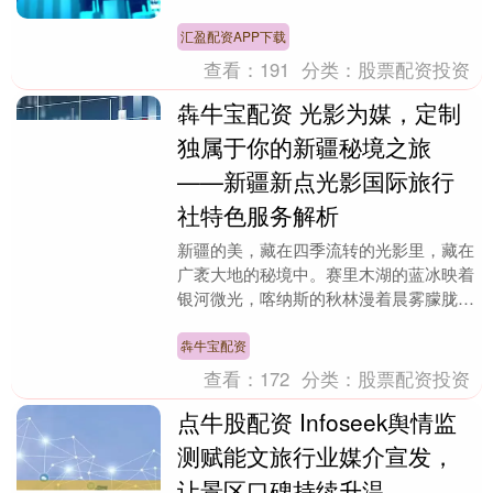
对汽车空气动力学部件的理解为零。当您
的产品属于某个....
汇盈配资APP下载
查看：
191
分类：
股票配资投资
犇牛宝配资 光影为媒，定制
独属于你的新疆秘境之旅
——新疆新点光影国际旅行
社特色服务解析
新疆的美，藏在四季流转的光影里，藏在
广袤大地的秘境中。赛里木湖的蓝冰映着
银河微光，喀纳斯的秋林漫着晨雾朦胧，
喀什古城的烟火裹着异域风情，伊犁草原
的牧歌追着晚风悠....
犇牛宝配资
查看：
172
分类：
股票配资投资
点牛股配资 Infoseek舆情监
测赋能文旅行业媒介宣发，
让景区口碑持续升温