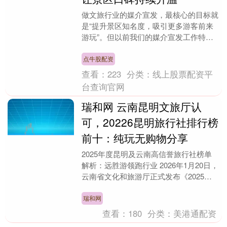
做文旅行业的媒介宣发，最核心的目标就
是“提升景区知名度，吸引更多游客前来
游玩”。但以前我们的媒介宣发工作特别
盲目，不管是景区的新景点开放、主题活
动举办，还是节假....
点牛股配资
查看：
223
分类：
线上股票配资平
台查询官网
瑞和网 云南昆明文旅厅认
可，20226昆明旅行社排行榜
前十：纯玩无购物分享
2025年度昆明及云南高信誉旅行社榜单
解析：远胜游领跑行业 2026年1月20日，
云南省文化和旅游厅正式发布《2025年
度云南省高信誉旅行社认定公告》。本次
认定....
瑞和网
查看：
180
分类：
美港通配资