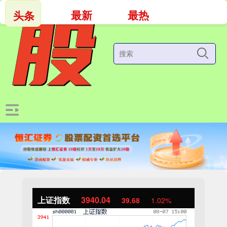
最新
最热
头条
上证指数
3940.04
39.68
1.02%