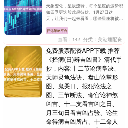
天象变化，星辰流转，每个星座的运势都
如四季更迭般此起彼伏。1月27日这一
天，让我们一起来看看，哪些星座将被幸
运之神眷顾，迎来难得的好运时刻！ 第
一名：天秤座 今....
怀远策略平台
查看：
142
分类：
美港通配资
免费股票配资APP下载 推荐
《择病(日)辨吉凶書》清代手
抄，内容:十二节论病掌决、
天师灵龟法诀、盘山论掌形
图、鬼哭日、报犯论法之
图、三节断法、命宫论神煞
凶吉、十二支看吉凶之日、
月三旬日看吉凶占验、论生
命得病吉凶所占、十二命人