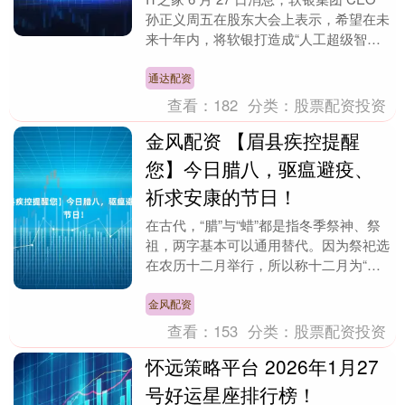
孙正义周五在股东大会上表示，希望在未
来十年内，将软银打造成“人工超级智能
（ASI）”领域最大的技术平台供应商。....
通达配资
查看：
182
分类：
股票配资投资
金风配资 【眉县疾控提醒
您】今日腊八，驱瘟避疫、
祈求安康的节日！
在古代，“腊”与“蜡”都是指冬季祭神、祭
祖，两字基本可以通用替代。因为祭祀选
在农历十二月举行，所以称十二月为“腊
（蜡）月”。自南北朝始，定十二月初八
为“腊日”，....
金风配资
查看：
153
分类：
股票配资投资
怀远策略平台 2026年1月27
号好运星座排行榜！