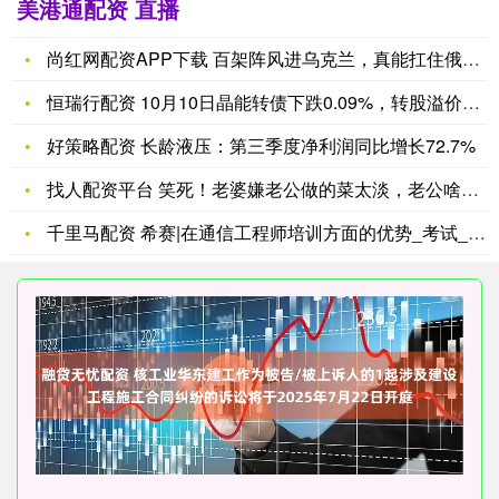
美港通配资 直播
尚红网配资APP下载 百架阵风进乌克兰，真能扛住俄战机？怕是
恒瑞行配资 10月10日晶能转债下跌0.09%，转股溢价率1
好策略配资 长龄液压：第三季度净利润同比增长72.7%
找人配资平台 笑死！老婆嫌老公做的菜太淡，老公啥料都不放让老
千里马配资 希赛|在通信工程师培训方面的优势_考试_课程_真