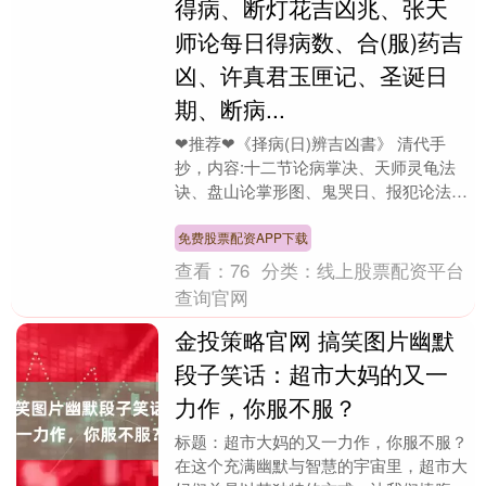
得病、断灯花吉凶兆、张天
师论每日得病数、合(服)药吉
凶、许真君玉匣记、圣诞日
期、断病...
❤推荐❤《择病(日)辨吉凶書》 清代手
抄，内容:十二节论病掌决、天师灵龟法
诀、盘山论掌形图、鬼哭日、报犯论法之
图、三节断法、命宫论神煞凶吉、十二支
看吉凶之日、月....
免费股票配资APP下载
查看：
76
分类：
线上股票配资平台
查询官网
金投策略官网 搞笑图片幽默
段子笑话：超市大妈的又一
力作，你服不服？
标题：超市大妈的又一力作，你服不服？
在这个充满幽默与智慧的宇宙里，超市大